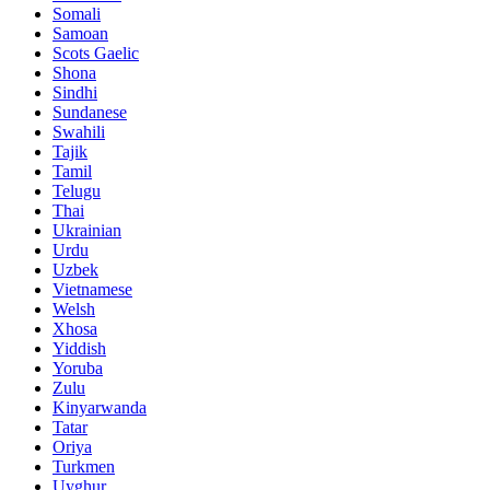
Somali
Samoan
Scots Gaelic
Shona
Sindhi
Sundanese
Swahili
Tajik
Tamil
Telugu
Thai
Ukrainian
Urdu
Uzbek
Vietnamese
Welsh
Xhosa
Yiddish
Yoruba
Zulu
Kinyarwanda
Tatar
Oriya
Turkmen
Uyghur